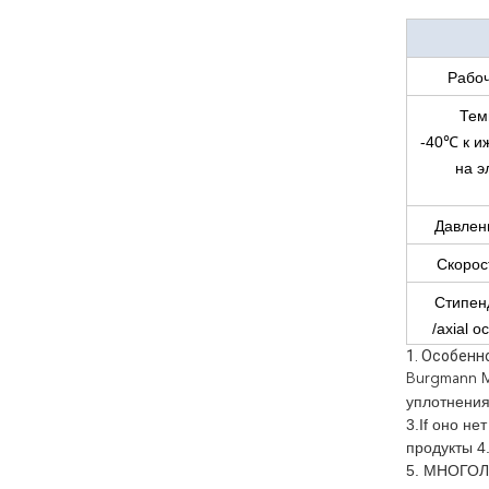
Рабо
Тем
-40℃ к и
на э
Давлени
Скорос
Стипен
/axial 
1. Особенн
Burgmann 
уплотнения
3.If оно н
продукты 4
5. МНОГОЛЕ