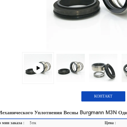
КОНТАКТ
Механического Уплотнения Весны Burgmann M3N Од
 мин заказа :
5пк
Цена :