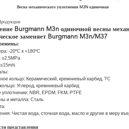
Весна механического уплотнения M3N одиночная
Продукции
ение Burgmann M3n одиночной весны механ
ческое заменяет Burgmann M3n/M37
 режимы:
ра: -20ºC к +180ºC
: ≤2.5MPa
 ≤15m/s
алы:
ое кольцо: Керамический, кремниевый карбид, TC
кольцо: Углерод, кремниевый карбид
е уплотнение: NBR, EPDM, FKM, PTFE
ны и металла: Сталь
та:
ения: Чистая вода, сточная вода, масло и другие в меру в
ти представления