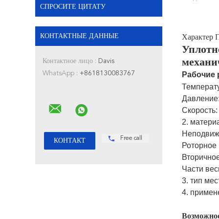
СПРОСИТЕ ЦИТАТУ
КОНТАКТНЫЕ ДАННЫЕ
Характер 
Уплотн
механи
Контактное лицо :
Davis
WhatsApp :
+8618130083767
Рабочие
Температу
Давление
Скорость:
2. матери
Неподвижн
Free call
Роторное 
Вторично
Части вес
3. тип мес
4. примен
Возможнос