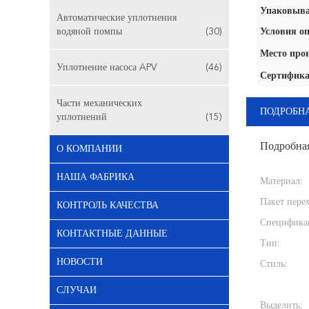
Упаковыва
Автоматические уплотнения
водяной помпы
(30)
Условия оп
Место про
Уплотнение насоса APV
(46)
Сертифика
Части механических
ПОДРОБН
уплотнений
(15)
Подробна
О КОМПАНИИ
НАША ФАБРИКА
Материал:
Пакет перех
КОНТРОЛЬ КАЧЕСТВА
Специфика
КОНТАКТНЫЕ ДАННЫЕ
Тип:
НОВОСТИ
Стиль:
СЛУЧАИ
Выделить: