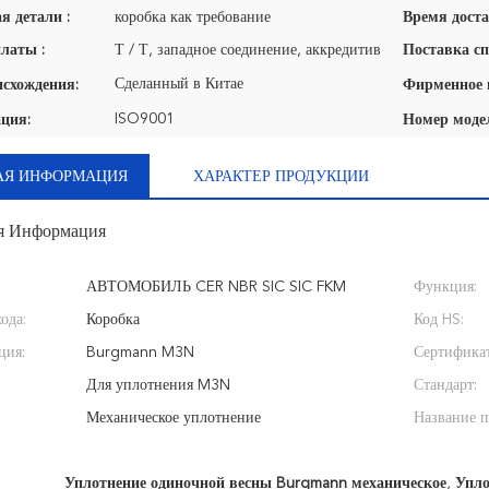
я детали :
коробка как требование
Время доста
латы :
Т / Т, западное соединение, аккредитив
Поставка сп
Сделанный в Китае
исхождения:
ISO9001
ция:
Номер моде
АЯ ИНФОРМАЦИЯ
ХАРАКТЕР ПРОДУКЦИИ
я Информация
АВТОМОБИЛЬ CER NBR SIC SIC FKM
Функция:
ода:
Коробка
Код HS:
ция:
Burgmann M3N
Сертификат
Для уплотнения M3N
Стандарт:
Механическое уплотнение
Название п
Уплотнение одиночной весны Burgmann механическое
,
Упло