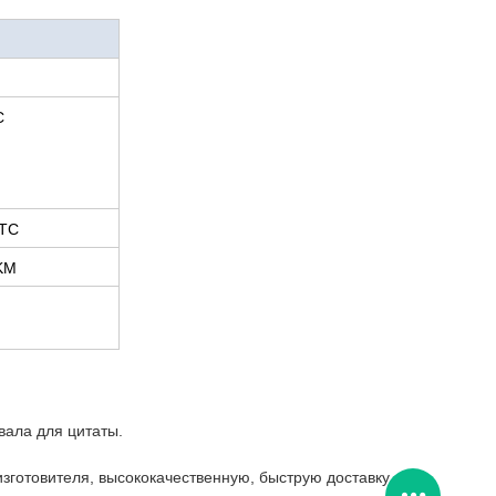
C
 TC
KM
вала для цитаты.
готовителя, высококачественную, быструю доставку