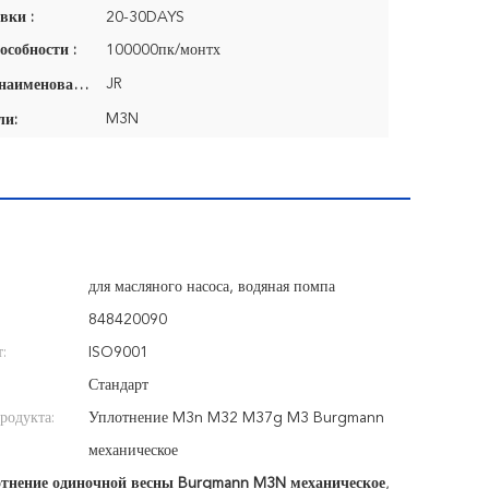
вки :
20-30DAYS
особности :
100000пк/монтх
JR
Фирменное наименование:
M3N
ли:
для масляного насоса, водяная помпа
848420090
:
ISO9001
Стандарт
родукта:
Уплотнение M3n M32 M37g M3 Burgmann
механическое
тнение одиночной весны Burgmann M3N механическое
,