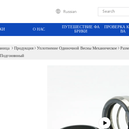
Russian
ПУТЕШЕСТВИЕ ФА
ПРОВЕРКА 
КИ
О НАС
БРИКИ
ВА
аница
Продукция
Уплотнение Одиночной Весны Механическое
Разм
 Подгонянный