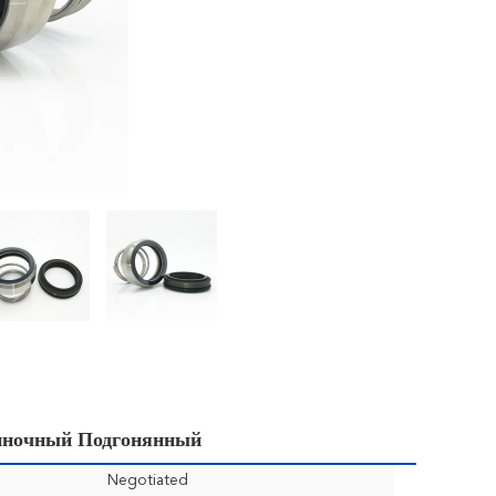
иночный Подгонянный
Negotiated