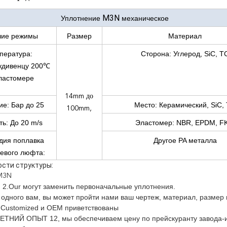
M3N
Уплотнение
механическое
чие режимы
Размер
Материал
пература:
Сторона: Углерод, SiC, T
ждивенцу 200℃
ластомере
14mm до
е: Бар до 25
Место: Керамический, SiC,
100mm,
ть: До 20 m/s
Эластомер: NBR, EPDM, F
дия поплавка
Другое PA металла
осевого люфта:
±1.0mm
ости структуры:
M3N
 2.Our могут заменить первоначальные уплотнения.
ет одного вам, вы может пройти нами ваш чертеж, материал, размер 
.Customized и OEM приветствованы
ТНИЙ ОПЫТ 12, мы обеспечиваем цену по прейскуранту завода-из