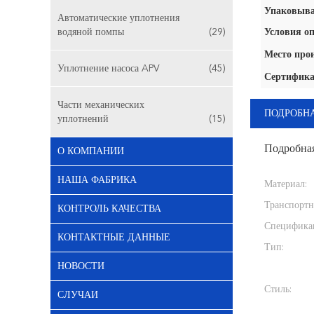
Упаковыва
Автоматические уплотнения
водяной помпы
(29)
Условия оп
Место про
Уплотнение насоса APV
(45)
Сертифика
Части механических
ПОДРОБН
уплотнений
(15)
Подробна
О КОМПАНИИ
НАША ФАБРИКА
Материал:
Транспортн
КОНТРОЛЬ КАЧЕСТВА
Специфика
КОНТАКТНЫЕ ДАННЫЕ
Тип:
НОВОСТИ
Стиль:
СЛУЧАИ