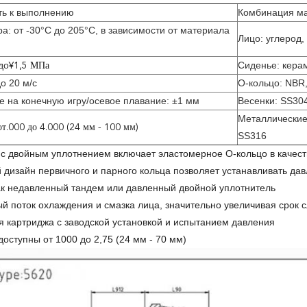
ть к выполнению
Комбинация м
а: от -30°C до 205°C, в зависимости от материала
Лицо: углерод,
до
Сиденье: керам
¥1,5 МПа
о 20 м/с
О-кольцо: NBR,
 на конечную игру/осевое плавание: ±1 мм
Весенки: SS304
Металлические
от.000 до 4.000 (24 мм - 100 мм)
SS316
 с двойным уплотнением включает эластомерное O-кольцо в качест
 дизайн первичного и парного кольца позволяет устанавливать дав
ак недавленный тандем или давленный двойной уплотнитель
й поток охлаждения и смазка лица, значительно увеличивая срок 
я картриджа с заводской установкой и испытанием давления
оступны от 1000 до 2,75 (24 мм - 70 мм)