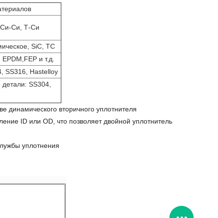
атериалов
 Си-Си, Т-Си
ическое, SiC, TC
 EPDM,FEP и т.д.
, SS316, Hastelloy
 детали: SS304,
ве динамического вторичного уплотнителя
ление ID или OD, что позволяет двойной уплотнитель
службы уплотнения