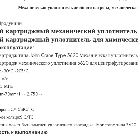
Механическая уплотнитель двойного патрона
,
механическая
Продукции
й картриджный механический уплотнитель 
й картриджный уплотнитель для химически
эксплуатации:
артридж типа John Crane Type 5620 Механическая уплотнитель 
артридж механического уплотнения 5620 для центрифугированн
: -30°C -205°C
 м/с
,5 МПа
mm-70mm/1 ∼ 2,750 ∼
торона:CAR/SIC/TC
кое кольцо:SIC/TC
ния может быть заменен уплотнением картриджа Johncrane типа 5620.
ость к выполнению