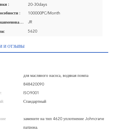
вки :
20-30days
особности :
100000PC/Month
JR
Фирменное наименование:
5620
ли:
И И ОТЗЫВЫ
для масляного насоса, водяная помпа
848420090
:
ISO9001
ый:
Стандартный
ние
замените на тип 4620 уплотнение Johncrane
патрона.