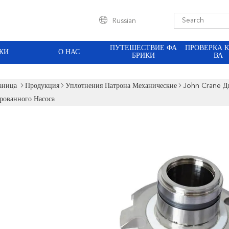
Russian
ПУТЕШЕСТВИЕ ФА
ПРОВЕРКА 
КИ
О НАС
БРИКИ
ВА
аница
Продукция
Уплотнения Патрона Механические
John Crane Д
рованного Насоса