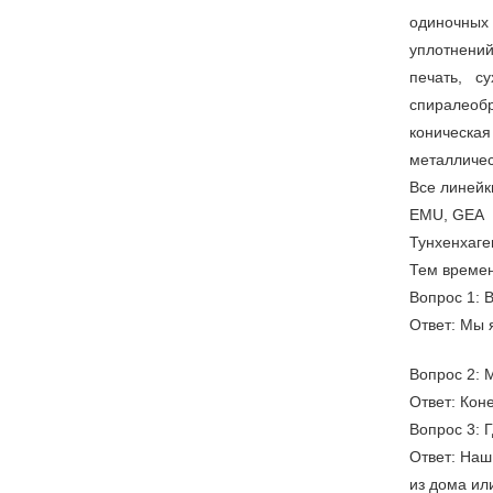
одиночны
уплотнени
печать, с
спиралеоб
коническа
металличес
Все линейки
EMU, GEA
Тунхенхаген
Тем времен
Вопрос 1: 
Ответ: Мы 
Вопрос 2: 
Ответ: Кон
Вопрос 3: 
Ответ: Наш
из дома ил