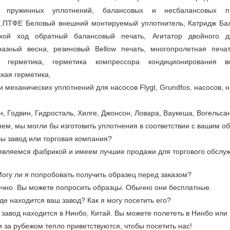
х пружинных уплотнений, балансовых и несбалансовых п
й,ПТФЕ Беловый внешний монтируемый уплотнитель, Катридж Бал
ухой ход обратный балансовый печать, Агитатор двойного д
разный весна, резиновый Bellow печать, многопролетная печа
я герметика, герметика компрессора кондиционирования во
кая герметика,
 механических уплотнений для насосов Flygt, Grundfos, насосов, нас
, Годвин, Гидросталь, Хилге, Джонсон, Ловара, Ваукеша, Вогельсанг
ем, мы могли бы изготовить уплотнения в соответствии с вашим об
Вы завод или торговая компания?
являемся фабрикой и имеем лучшие продажи для торгового обслу
Могу ли я попробовать получить образец перед заказом?
ечно. Вы можете попросить образцы. Обычно они бесплатные.
Где находится ваш завод? Как я могу посетить его?
 завод находится в Нинбо, Китай. Вы можете полететь в Нинбо ил
и за рубежом тепло приветствуются, чтобы посетить нас!