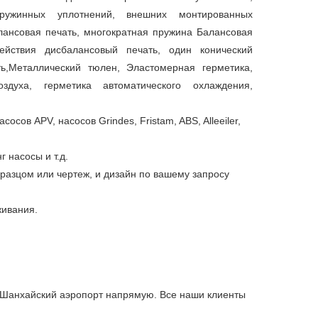
ружинных уплотнений, внешних монтированных
ансовая печать, многократная пружина Балансовая
ействия дисбалансовый печать, один конический
ть,Металлический тюлен, Эластомерная герметика,
здуха, герметика автоматического охлаждения,
осов APV, насосов Grindes, Fristam, ABS, Alleeiler,
 насосы и т.д.
разцом или чертеж, и дизайн по вашему запросу
живания.
и Шанхайский аэропорт напрямую. Все наши клиенты