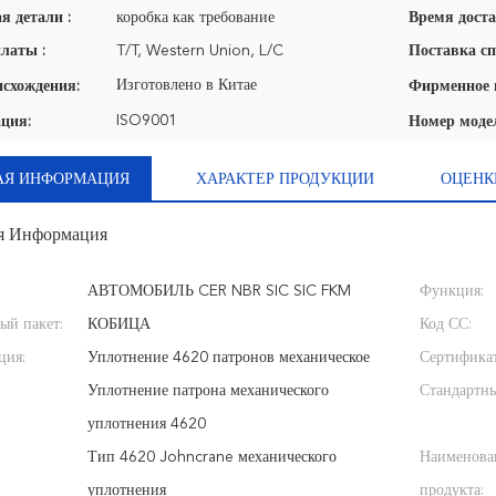
я детали :
коробка как требование
Время доста
латы :
T/T, Western Union, L/C
Поставка сп
Изготовлено в Китае
исхождения:
ISO9001
ция:
Номер моде
АЯ ИНФОРМАЦИЯ
ХАРАКТЕР ПРОДУКЦИИ
ОЦЕНК
я Информация
АВТОМОБИЛЬ CER NBR SIC SIC FKM
Функция:
ый пакет:
КОБИЦА
Код СС:
ция:
Уплотнение 4620 патронов механическое
Сертификат
Уплотнение патрона механического
Стандартн
уплотнения 4620
Тип 4620 Johncrane механического
Наименова
уплотнения
продукта: