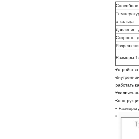
Способнос
Температур
о-кольца
Давление: 
Скорость: д
Разрешение
Размеры:
1
Устройство
Внутренний
работать к
Увеличенны
Конструкци
Размеры д