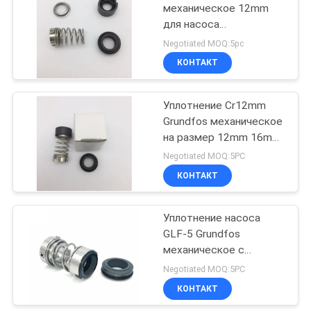
механическое 12mm
для насоса
погружающийся
Negotiated MOQ:5pc
нечистот
КОНТАКТ
Уплотнение Cr12mm
Grundfos механическое
на размер 12mm 16mm
насоса погружающийся
Negotiated MOQ:5PC
нечистот
КОНТАКТ
Уплотнение насоса
GLF-5 Grundfos
механическое с
одиночным
Negotiated MOQ:5PC
колцеобразным
КОНТАКТ
уплотнением весны