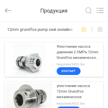
Supseals
International
Trade
Продукция
Co.,
Ltd..
All
Rights
ДОМ
Reserved.
12mm grundfos pump seal онлайн производство
ПРОДУКТЫ
Уплотнение насоса
давления 2.5MPa 12mm
РОЛИКИ
Grundfos механическое
сварило вращать
Negotiated MOQ:5пк
О
КОНТАКТ
НАС
уплотнение насоса
12mm Grundfos
ПУТЕШЕСТВИЕ
механическое
ФАБРИКИ
Negotiated MOQ:5пк