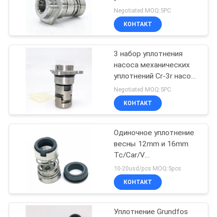
POLICY
Grundfos
Negotiated MOQ:5PC
КОНТАКТ
3 набор уплотнения
насоса механических
уплотнений Cr-3r насоса
отверстий 12MM
Negotiated MOQ:5PC
Grundfos
КОНТАКТ
Одиночное уплотнение
весны 12mm и 16mm
Tc/Car/V
соответствующие для
10-20usd/pcs MOQ:5pcs
насоса Grundfos
КОНТАКТ
Уплотнение Grundfos