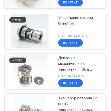
КОНТАКТ
ПРОВЕРКА
Уплотнение насоса
КАЧЕСТВА
Grundfos
СВЯЖИТЕСЬ
Negotiated MOQ:5пк
МЫ
КОНТАКТ
СПРОСИТЕ
Давление
механического
ЦИТАТУ
уплотнения 10bar
насоса CG04 12mm
Negotiated MOQ:5PC
Grundfos
КАРТА
КОНТАКТ
САЙТА
Тип набор патрона Cr
вертикальный
PRIVACY
уплотнения насоса